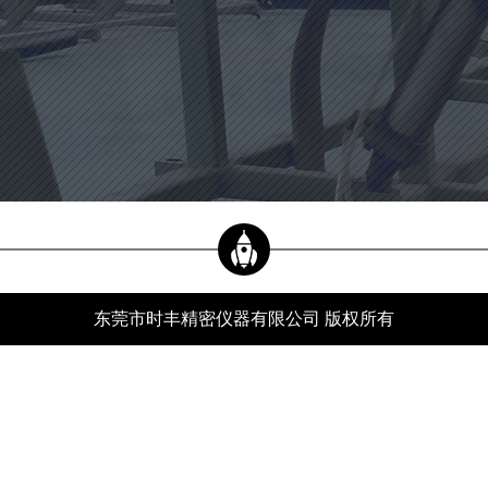
当前位置：
新闻资讯
xwzx
首页
-
新闻资讯
-
行业动态
-
自动影像测量仪的使用环境应该注意哪些方面？
公司新闻
行业动态
常见问题
东莞市时丰精密仪器有限公司 版权所有
服务热线
自动影像测量仪的使用环境应该注意哪些方面？
分类：
行业动态
发布时间：24-06-19
浏览量：551
自动影像测量仪是一种通过简单的编程结合自动对焦、区域搜索、目标锁定、边缘提
取等技术来测量工件的设备，具有操作简单、测量精度高的特点。影像测量仪作为一
种测量仪器，需要相关的维护来延长机器的使用寿命，并确保其测量。