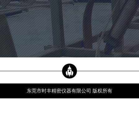
当前位置：
新闻资讯
xwzx
首页
-
新闻资讯
-
行业动态
-
关于轴类自动影像测量仪的维护和保养的介绍
公司新闻
行业动态
常见问题
东莞市时丰精密仪器有限公司 版权所有
服务热线
关于轴类自动影像测量仪的维护和保养的介绍
分类：
行业动态
发布时间：24-06-18
浏览量：552
轴类自动影像测量仪是一种高精度的光学图像测量仪器，应用于许多行业，如熟悉的
汽车、手机、计算机、液晶电视、工具和轴承等行业。每个设备都需要经过专业的维
护，使其使用寿命更长，图像测量仪也不例外。本文将简要介绍图像测量仪的维护方