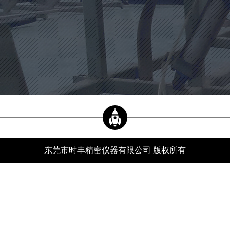
当前位置：
新闻资讯
xwzx
首页
-
新闻资讯
-
行业动态
-
影像测量仪的正确选择方法你做对了吗？
公司新闻
行业动态
常见问题
东莞市时丰精密仪器有限公司 版权所有
服务热线
影像测量仪的正确选择方法你做对了吗？
分类：
行业动态
发布时间：25-01-09
浏览量：521
当使用影像测量仪进行测量时，测量仪可以在很短的时间内完成测量过程，然后在屏
幕上显示图案状态。测量结果后，工作人员对图案信息进行比较和数据分析，并进行
其他操作过程。现在人们使用的测量仪在测量精度上也有了很大的提高，工作人员可
以选择更多的功能。为了让人们在使用影像测量仪时更加方便快捷，如何正确选择？