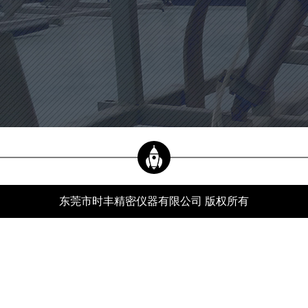
当前位置：
新闻资讯
xwzx
首页
-
新闻资讯
-
行业动态
-
为什么说温度对影像测量仪的影响十分明显
公司新闻
行业动态
常见问题
东莞市时丰精密仪器有限公司 版权所有
服务热线
为什么说温度对影像测量仪的影响十分明显
分类：
行业动态
发布时间：25-01-13
浏览量：493
影像测量仪是一种高精度的光学图像测量仪器，是基于CCD数字图像，结合计算机屏
幕测量技术和空间几何计算能力，设备有许多优点，但受温度限制，可以说温度对图
像测量仪影响严重，本文将简要介绍原因。