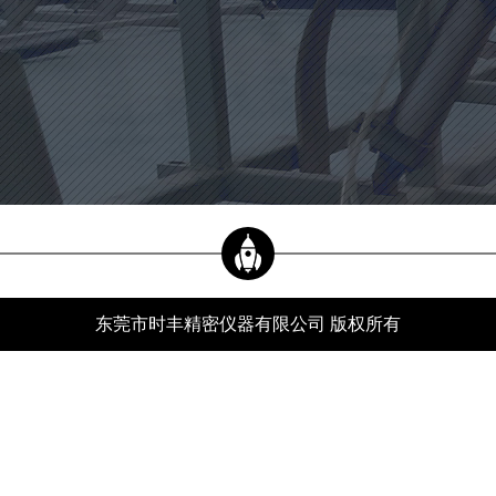
当前位置：
新闻资讯
xwzx
首页
-
新闻资讯
-
行业动态
-
轴类自动影像测量仪如何自动完成数据测量？
公司新闻
行业动态
常见问题
东莞市时丰精密仪器有限公司 版权所有
服务热线
轴类自动影像测量仪如何自动完成数据测量？
分类：
行业动态
发布时间：24-05-21
浏览量：520
轴类自动影像测量仪不需要打扰别人，它自己完成所有的数据测量，这东西是如此神
圣，是的，人们是如此强大，你能做什么，它也做了自我介绍，它被称为自动图像测
量仪，其功能是自动测量所需的数据。