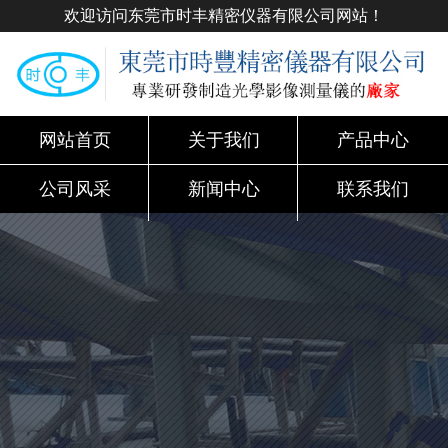
欢迎访问东莞市时丰精密仪器有限公司网站！
网站首页
关于我们
产品中心
公司风采
新闻中心
联系我们