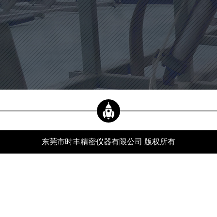
当前位置：
新闻资讯
xwzx
首页
-
新闻资讯
-
行业动态
-
轴类测量仪选用方法和注意事项
公司新闻
行业动态
常见问题
东莞市时丰精密仪器有限公司 版权所有
服务热线
轴类测量仪选用方法和注意事项
分类：
行业动态
发布时间：24-05-15
浏览量：579
现在有大量的用户使用轴类测量仪，人们通常可以使用这种仪器来完成图像测量任
务，在图像测量设备的设计和生产中，使用计算机技术和图像处理技术，这些技术的
应用可以提高图像测量设备的应用效果，也可以保证设备的性能，但通常在购买图像