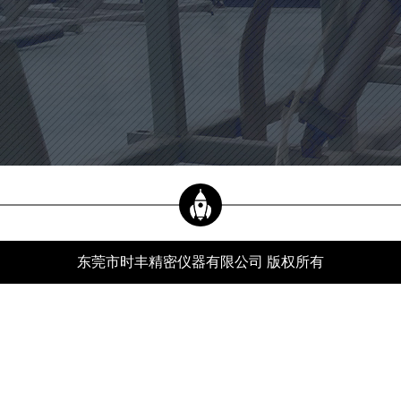
当前位置：
新闻资讯
xwzx
首页
-
新闻资讯
-
行业动态
-
自动影像测量仪的相关部件应该如何进行保养？
公司新闻
行业动态
常见问题
东莞市时丰精密仪器有限公司 版权所有
服务热线
自动影像测量仪的相关部件应该如何进行保养？
分类：
行业动态
发布时间：24-06-28
浏览量：582
自动影像测量仪可能对人们来说有点陌生，但该设备已应用于电子、机械、仪器、轻
工业和航空航天等许多行业。自动图像测量仪属于光学非接触测量，应用广泛。
自动影像测量仪作为一种应用广泛的设备，需要定期维护，以延长机器的使用寿命，