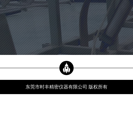
当前位置：
新闻资讯
xwzx
首页
-
新闻资讯
-
行业动态
-
自动影像测量仪遇到故障怎么办？
公司新闻
行业动态
常见问题
东莞市时丰精密仪器有限公司 版权所有
服务热线
自动影像测量仪遇到故障怎么办？
分类：
行业动态
发布时间：26-03-10
浏览量：255
自动影像测量仪在应用全过程中，在所难免碰到诸多那样或是那般的难题，自动影像
测量仪常见问题分成升降机传动系统常见故障、操作台常见故障、投射屏常见故障、
投射显像故障、影象显像常见故障、电气设备常见故障、电子器件常见故障及其精密