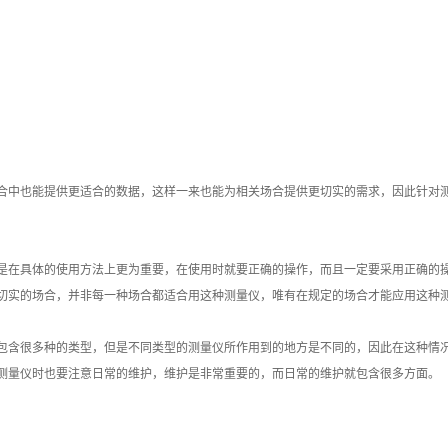
合中也能提供更适合的数据，这样一来也能为相关场合提供更切实的需求，因此针对
是在具体的使用方法上更为重要，在使用时就要正确的操作，而且一定要采用正确的
切实的场合，并非每一种场合都适合用这种测量仪，唯有在规定的场合才能应用这种
包含很多种的类型，但是不同类型的测量仪所作用到的地方是不同的，因此在这种情
测量仪时也要注意日常的维护，维护是非常重要的，而日常的维护就包含很多方面。