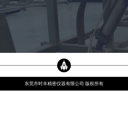
当前位置：
新闻资讯
xwzx
首页
-
新闻资讯
-
行业动态
-
影像检测在工业场所中的实际应用有哪些？
公司新闻
行业动态
常见问题
东莞市时丰精密仪器有限公司 版权所有
服务热线
影像检测在工业场所中的实际应用有哪些？
分类：
行业动态
发布时间：24-11-15
浏览量：397
在对钢铁材料进行检测期间，影像检测的应用十分广泛，通过这种方式可以完成多种
不同的检测过程，在工业场所中有着广泛的应用，这种检测方法可以对金属棒和线材
等材料进行检测，同时可以达到鉴别等检测目的，所以在很多场所中都发挥着积极的