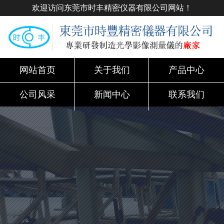
欢迎访问东莞市时丰精密仪器有限公司网站！
网站首页
关于我们
产品中心
公司风采
新闻中心
联系我们