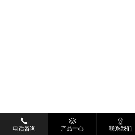
电话咨询
产品中心
联系我们