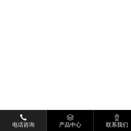
电话咨询
产品中心
联系我们