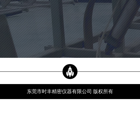
当前位置：
新闻资讯
xwzx
首页
-
新闻资讯
-
行业动态
-
影像测量仪具备哪些解决检测问题特点
公司新闻
行业动态
常见问题
东莞市时丰精密仪器有限公司 版权所有
服务热线
影像测量仪具备哪些解决检测问题特点
分类：
行业动态
发布时间：26-02-10
浏览量：240
做好各类检测对企业而言很重要，是因为各大仪器或者是设备，在使用中很容易出现
一些故障，或者是需要预防一些问题的出现，因此就需要定期的完成检测，现在的影
像测量仪更是成为企业会了解的一种方式，而且其中也能具备很多特点值得企业关
注。