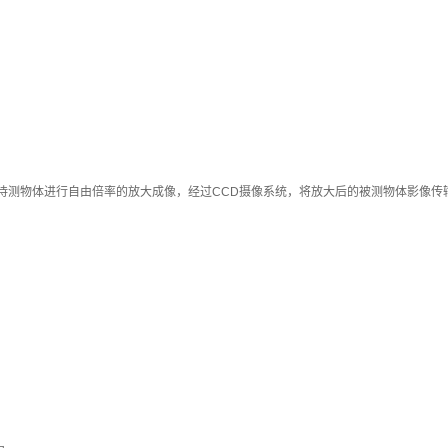
待测物体进行自由倍率的放大成像，经过CCD摄像系统，将放大后的被测物体影像传