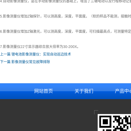
4.自动影像测量仪，是在手动影像测量仪的基础上，增加了三轴电动以及行程移动记
5.影像测量仪增加Z轴探针，可以测高度，深度，平面度。（软的样品不能测，接触
6.影像测量仪增加Z轴激光，可以测高度，深度，平面度，可扫描最高点，可测量特
7.影像测量仪22寸显示器综合放大倍率为30-200X。
上一篇
锂电池影像测量仪：实现自动巡边技术
下一篇
影像测量仪常见故障排除
网站首页
关于我们
产品中