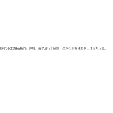
输到与仪器相连接的计算机，用以进行非接触、高效检测各种复杂工件的几何量。