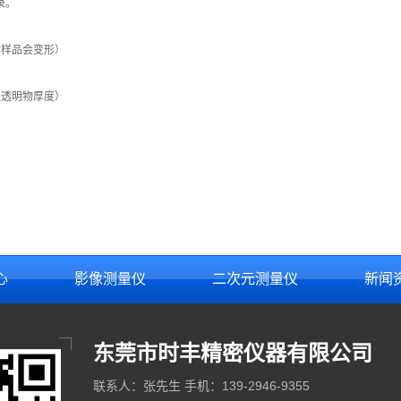
录。
时样品会变形）
定透明物厚度）
心
影像测量仪
二次元测量仪
新闻
东莞市时丰精密仪器有限公司
联系人：张先生 手机：139-2946-9355