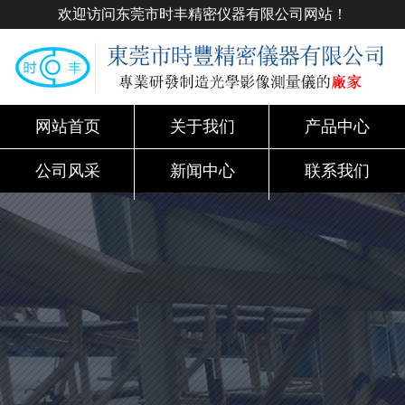
欢迎访问东莞市时丰精密仪器有限公司网站！
网站首页
关于我们
产品中心
公司风采
新闻中心
联系我们