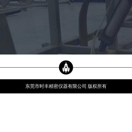
当前位置：
新闻资讯
xwzx
首页
-
新闻资讯
-
行业动态
-
影像测量对工件的质量有哪些影响？
公司新闻
行业动态
常见问题
东莞市时丰精密仪器有限公司 版权所有
服务热线
影像测量对工件的质量有哪些影响？
分类：
行业动态
发布时间：26-03-24
浏览量：132
现在影像测量技术的应用很广泛，通过这种测量方法，可以提升工件的制作质量，那
么究竟这种测量技术对于工件的制作质量有哪些关键性影响呢？首先在工件制成后，
由于表面有了影像，所以会影响到工件在使用过程中的摩擦力大小，工件表面的影像