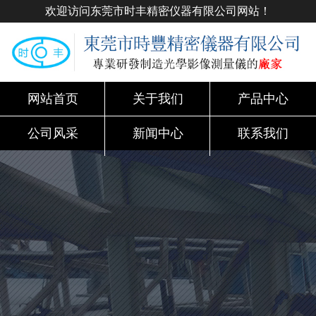
欢迎访问东莞市时丰精密仪器有限公司网站！
网站首页
关于我们
产品中心
公司风采
新闻中心
联系我们