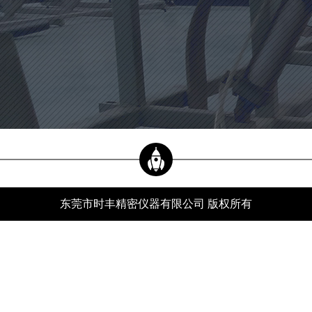
当前位置：
新闻资讯
xwzx
首页
-
新闻资讯
-
行业动态
-
什么样的轴类自动影像测量仪质量更加实用？
公司新闻
行业动态
常见问题
东莞市时丰精密仪器有限公司 版权所有
服务热线
什么样的轴类自动影像测量仪质量更加实用？
分类：
行业动态
发布时间：24-05-03
浏览量：517
在使用轴类自动影像测量仪进行测量操作时，可以直接观察产品的生产情况，因为该
测量仪在使用过程中简单方便，也可以直观地呈现测量图案，工作人员可以通过屏幕
直接看到具体信息，更直观方便，无需复杂计算即可完成操作，因此图像测量设备得
到广泛应用，但许多用户通常购买图像测量设备，因为对设备了解不多，所以在购买