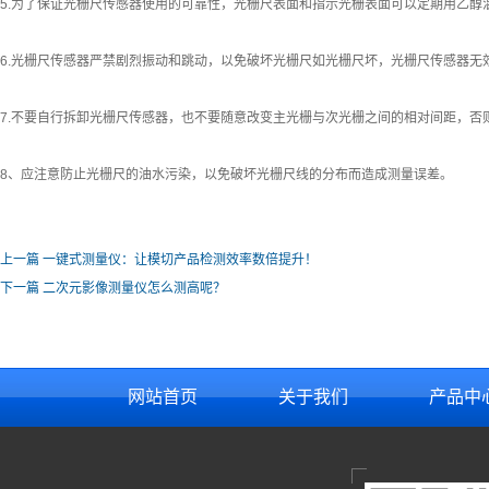
5.为了保证光栅尺传感器使用的可靠性，光栅尺表面和指示光栅表面可以定期用乙醇
6.光栅尺传感器严禁剧烈振动和跳动，以免破坏光栅尺如光栅尺坏，光栅尺传感器无
7.不要自行拆卸光栅尺传感器，也不要随意改变主光栅与次光栅之间的相对间距，
8、应注意防止光栅尺的油水污染，以免破坏光栅尺线的分布而造成测量误差。
上一篇
一键式测量仪：让模切产品检测效率数倍提升！
下一篇
二次元影像测量仪怎么测高呢？
网站首页
关于我们
产品中