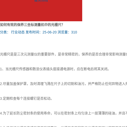
服务热线
如何有效的保养三坐标测量机中的光栅尺？
分类：
行业动态
发布时间：25-06-20
浏览量：310
光栅尺是是三次元测量仪的重要部件，是非常精密的，保养的是否合理非常影响测量
1、当光栅尺传感器和数显仪表插头座接通电源时，应在断电后将其关闭。
2.尽量加盖保护罩，及时清理飞溅在尺子上的切割和油污，并严格防止任何异物进入
3.定期检查每个连接螺钉是否松动。
4.为了延长防尘密封条的使用寿命，可以在密封条上均匀涂上一层薄薄的硅油，并且