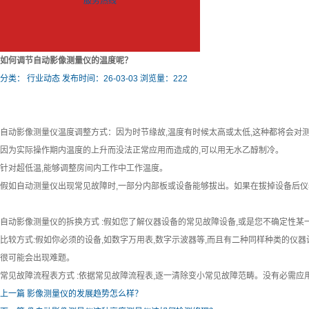
服务热线
如何调节自动影像测量仪的温度呢？
分类：
行业动态
发布时间：26-03-03
浏览量：222
自动影像测量仪温度调整方式：因为时节缘故,温度有时候太高或太低,这种都将会对
因为实际操作期内温度的上升而没法正常应用而造成的,可以用无水乙醇制冷。
针对超低温,能够调整房间内工作中工作温度。
假如自动测量仪出现常见故障时,一部分内部板或设备能够拔出。如果在拔掉设备后仪
自动影像测量仪的拆换方式 :假如您了解仪器设备的常见故障设备,或是您不确定性
比较方式:假如你必须的设备,如数字万用表,数字示波器等,而且有二种同样种类的仪
很可能会出现难题。
常见故障流程表方式 :依据常见故障流程表,逐一清除变小常见故障范畴。没有必需
上一篇
影像测量仪的发展趋势怎么样？