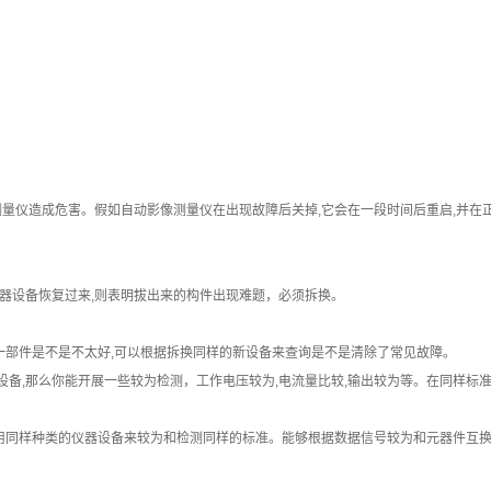
测量仪造成危害。假如自动影像测量仪在出现故障后关掉,它会在一段时间后重启,并在
器设备恢复过来,则表明拔出来的构件出现难题，必须拆换。
某一部件是不是不太好,可以根据拆换同样的新设备来查询是不是清除了常见故障。
器设备,那么你能开展一些较为检测，工作电压较为,电流量比较,输出较为等。在同样
应用同样种类的仪器设备来较为和检测同样的标准。能够根据数据信号较为和元器件互